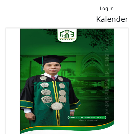
User account menu
Log in
Kalender