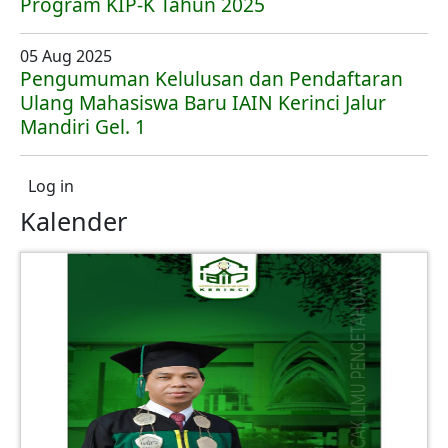
Program KIP-K Tahun 2025
05 Aug 2025
Pengumuman Kelulusan dan Pendaftaran
Ulang Mahasiswa Baru IAIN Kerinci Jalur
Mandiri Gel. 1
User account menu
Log in
Kalender