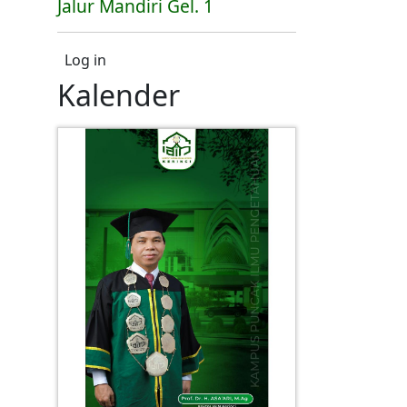
Jalur Mandiri Gel. 1
User account menu
Log in
Kalender