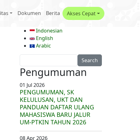
menu
itas
Dokumen
Berita
Akses Cepat
Indonesian
English
Arabic
Search
Pengumuman
01 Jul 2026
PENGUMUMAN, SK
KELULUSAN, UKT DAN
PANDUAN DAFTAR ULANG
MAHASISWA BARU JALUR
UM-PTKIN TAHUN 2026
08 Apr 2026