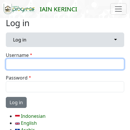
Skip to main content
IAIN KERINCI
Log in
Primary tabs
Toggle 
Log in
Username
Password
Indonesian
English